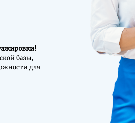
тажировки!
ской базы,
можности для