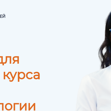
ЕЙ
для
 курса
логии