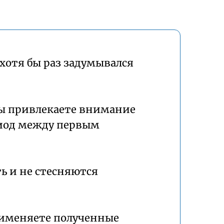
хотя бы раз задумывался
вы привлекаете внимание
ериод между первым
ь и не стесняются
применяете полученные